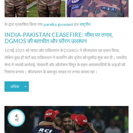
के द्वारा प्रकाशित किया गया
parnika goswami
इंच
राष्ट्रीय
INDIA-PAKISTAN CEASEFIRE: सीमा पर तनाव,
DGMOS की बातचीत और फौरन उल्लंघन
10 मई 2025 को भारत और पाकिस्तान के DGMOs ने सीजफायर का एलान किया,
लेकिन कुछ ही घंटों बाद पाकिस्तान ने फायरिंग और ड्रोन की घुसपैठ शुरू कर दी। भारतीय
सेना ने जवाबी कार्रवाई, चेतावनी और ऑपरेशन सिंदूर के तहत आतंकवादियों के अड्डों को
निशाना बनाया। सीजफायर के बावजूद सरहद पर तनाव कायम रहा।
अधिक
4
मई