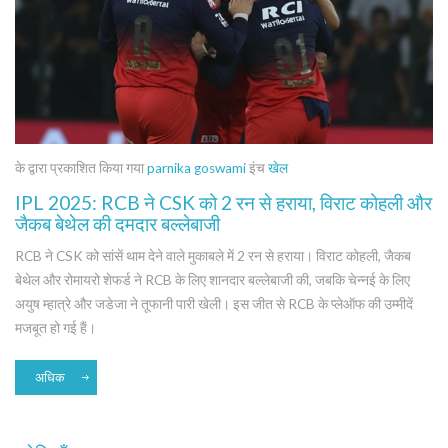
के द्वारा प्रकाशित किया गया
parnika goswami
इंच
खेल
IPL 2025: RCB ने CSK को 2 रन से हराया, विराट कोहली और
जैकब बेथेल की दमदार बल्लेबाजी
RCB ने CSK को सांसें थाम देने वाले मुकाबले में 2 रन से हराया। विराट कोहली, जैकब
बेथेल और रोमायरो शेफर्ड ने RCB के लिए शानदार बल्लेबाजी की, जबकि चेन्नई के लिए
अयुष म्हात्रे और जडेजा ने तूफानी पारी खेली। इस जीत से RCB के प्लेऑफ की उम्मीदें
मजबूत हो गई हैं।
अधिक