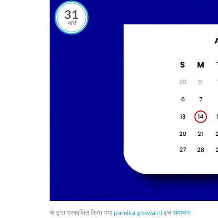
31
मार्च
के द्वारा प्रकाशित किया गया
parnika goswami
इंच
समाचार