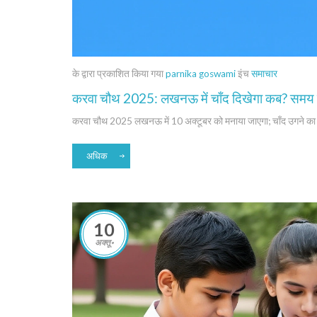
के द्वारा प्रकाशित किया गया
parnika goswami
इंच
समाचार
करवा चौथ 2025: लखनऊ में चाँद दिखेगा कब? समय 
करवा चौथ 2025 लखनऊ में 10 अक्टूबर को मनाया जाएगा; चाँद उगने क
अधिक
10
अक्तू॰