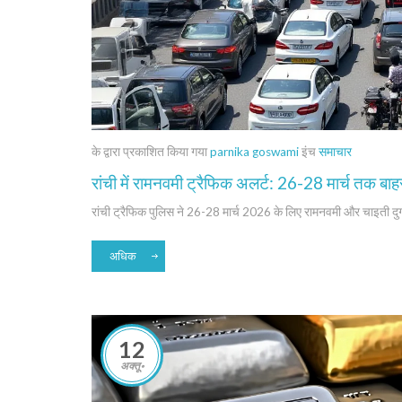
के द्वारा प्रकाशित किया गया
parnika goswami
इंच
समाचार
रांची में रामनवमी ट्रैफिक अलर्ट: 26-28 मार्च तक बाहर
रांची ट्रैफिक पुलिस ने 26-28 मार्च 2026 के लिए रामनवमी और चाइती दुर
अधिक
12
अक्तू॰