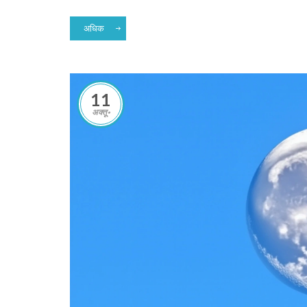
अधिक
11
अक्तू॰