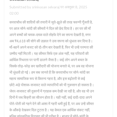
Submitted by srinivasan selvaraj पर अक्तूबर 8, 2025
02:00
करवाचौथ की शादियों की तयारी में जूते‑झूले की तरह चवन्नी गूँजती है,
पर आज सोने‑चांदी की कीमतों ने दिल को छेद दिया है। हर घर की माँ
अपने बच्चों को चमक‑दमक वाले तोहफे देने का सपना देखती है, मगर
अब ₹4,618 की सोने की उछाल ने उस सपना को धुंधला कर दिया है।
माँ‑बहनें अपने बजट को दो‑तीन बार देखती हैं, फिर भी उन्हें परम्परा की
उम्मीद नहीं मिटती। यह कीमत सिर्फ एक अंक नहीं, यह परिवारों की
आर्थिक स्थिरता पर पानी डालने जैसा है। कई लोग अपने बचत के
सिक्के तोड़‑फोड़ कर खरीदारी की योजना बनाते थे, पर अब वह योजना
भी धुंधली हो गई। हम सब जानते हैं कि करवाचौथ पर सोने‑चांदी का
महत्व सामाजिक रूप से कितना गहरा है, और इस बढ़ोतरी से कई
छोटे‑बड़े पोशाक‑सजावट वाले व्यापारियों को भी नुकसान हो सकता है।
जेवर‑सजावट की दुकानों में ग्राहक कम देखी जा रही है, और वह भी उन
दिनों में जब बिक्री का सीजन होता है। यही नहीं, कई दादी‑दादा अपने
पोते‑पोती को गहने देने की आशा में गहरी थमी हुई हैं, पर अब उन्हें कीमत
के आँकड़े देखकर दिल टूटता है। यह केवल एक आर्थिक संकट नहीं,
बल्कि सांस्कृतिक विरासत की भी परीक्षा है। बाजार में सोने‑चांदी के