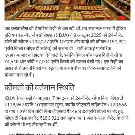
जब
करवाचौथ
की तैयारियां तेज़ी से चल रही थीं, तब अचानक भारत में
इंडिया
बुलियन एंड ज्वैलर्स एसोसिएशन
(IBJA) ने 8 अक्टूबर 2025 को 24‑कैरेट
सोने की कीमत ₹132,077 प्रति 10 ग्राम और चांदी की कीमत ₹153,921
प्रति किलो (जीएसटी सहित) की सूचना दी। यही आंकड़े पारंपरिक
उपहार‑बाजार को झटका देने वाले हैं, क्योंकि केवल पाँचः‑छह दिनों में सोना
₹4,618 और चांदी ₹7,004 प्रति किलो की उछाल देखी गई। इस तेज़ी का
असर सीधे उन परिवारों पर पड़ेगा, जो करवाचौथ पर जेवर‑सजावट देने की
योजना बना रहे हैं।
कीमतों की वर्तमान स्थिति
IBJA के आंकड़ों के अनुसार, 7 अक्टूबर को 24‑कैरेट सोना बिना जीएसटी
₹119,967 प्रति 10 ग्राम पर खुला, जबकि जीएसटी सहित रेट ₹123,566
हो गया। उसी दिन चांदी बिना जीएसटी ₹148,833 प्रति किलो पर बंद हुई,
जीएसटी मिलाकर रेट ₹153,921 तक पहुंच गया। अलग‑अलग कैरेट के सोने
की कीमतें भी नई ऊँचाइयों पर थीं: