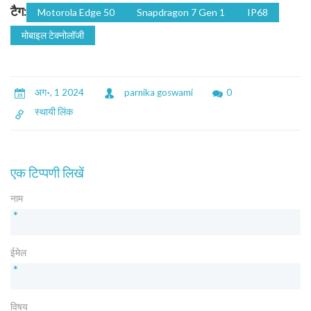
टैग:
Motorola Edge 50
Snapdragon 7 Gen 1
IP68
मोबाइल टेक्नोलॉजी
अग॰, 1 2024
parnika goswami
0
स्थायी लिंक
एक टिप्पणी लिखें
नाम
*
ईमेल
*
विषय