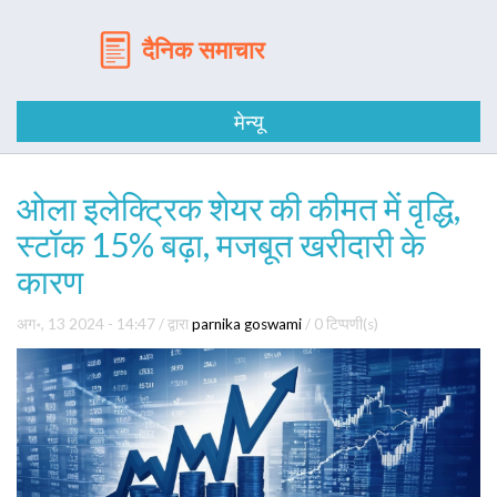
मेन्यू
ओला इलेक्ट्रिक शेयर की कीमत में वृद्धि,
स्टॉक 15% बढ़ा, मजबूत खरीदारी के
कारण
अग॰, 13 2024 - 14:47
/ द्वारा
parnika goswami
/
0 टिप्पणी(s)