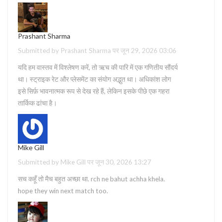
Prashant Sharma
Submitted by Prashant Sharma पर जून 29, 2026 03:06
यदि हम वास्तव में विश्लेषण करें, तो ऋच की पारि में एक गणितीय सौंदर्य
था। स्ट्राइक रेट और प्लेसमेंट का संयोग अद्भुत था। अधिकांश लोग
इसे सिर्फ़ भावनात्मक रूप से देख रहे हैं, लेकिन इसके पीछे एक गहरा
तार्किक ढांचा है।
Mike Gill
Submitted by Mike Gill पर जून 30, 2026 13:27
सच कहूँ तो मैच बहुत अच्छा था. rch ne bahut achha khela.
hope they win next match too.