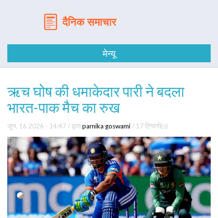
मेन्यू
ऋच घोष की धमाकेदार पारी ने बदला
भारत-पाक मैच का रुख
जून, 16 2026 - 14:47
/ द्वारा
parnika goswami
/
17 टिप्पणी(s)