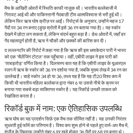
मैच के आखिरी ओवरों में स्थिति काफी नाज़ुक थी। भारतीय बल्लेबाजी में
गिरावट आई थी और पाकिस्तानी गेंदबाज़ी टीम आत्मविश्वास से भरी हुई थी।
लेकिन फिर ऋच घोष क्रीज़ पर आईं। रिपोर्ट्स के अनुसार, उन्होंने महज 17
गेंदों पर 34 रन बनाए (कुछ स्रोतों में इसे 36 रन बताया गया है)। यह स्कोर
देखने में छोटा लग सकता है, लेकिन संदर्भ बहुत बड़ा है। डेथ ओवरों में, जहाँ हर
गेंद महत्वपूर्ण होती है, ऋच ने चौकों और छक्कों की बारिश कर दी।
द लल्लनटॉप
की रिपोर्ट में कहा गया है कि ऋच की इस धमाकेदार पारी ने भारत
को एक 'चैलेंजिंग टोटल' तक पहुँचाया। वहीं,
एबीपी लाइव
ने इस पारी को
'ताबड़तोड़' वर्णित किया है। दिलचस्प बात यह है कि एबीपी लाइव के यूआरएल
स्लग में ऋच के स्कोर को 36 रन दर्शाया गया है, जबकि मुख्य लेख में 34 रन का
उल्लेख है। चाहे स्कोर 34 हो या 36, तथ्य यह है कि यह टी20 विश्व कप में
किसी भी भारतीय महिला बल्लेबाज द्वारा नंबर 6 या उससे नीचे के क्रम पर
बनाया गया सबसे बड़ा व्यक्तिगत स्कोर है। यह रिकॉर्ड उनकी ताकत को
रेखांकित करता है।
रिकॉर्ड बुक में नाम: एक ऐतिहासिक उपलब्धि
ऋच घोष का यह प्रदर्शन सिर्फ़ एक मैच तक सीमित नहीं है। यह उनकी निरंतर
सुधरती हुई फॉर्म का परिणाम है। विश्व कप शुरू होने से पहले हुए वार्म-अप मैच में,
इंग्लैंड
के खिलाफ उन्होंने नंबर 6 पर खड़े होकर 36 गेंदों पर 68 रन बनाए थे।